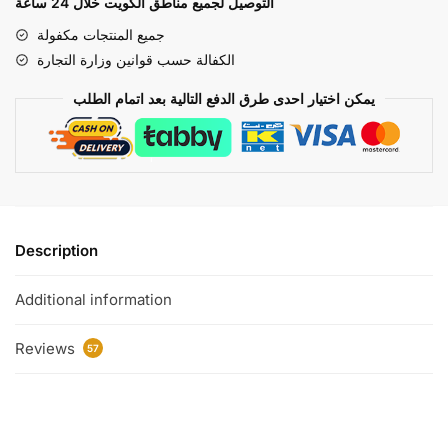
سباحة
التوصيل لجميع مناطق الكويت خلال 24 ساعة
وأنبوب
جميع المنتجات مكفولة
تنفس
الكفالة حسب قوانين وزارة التجارة
مزدوج
هايدرو-
يمكن اختيار احدى طرق الدفع التالية بعد اتمام الطلب
برو
-
لارج/
إكس
لارج
quantity
Description
Additional information
Reviews
57