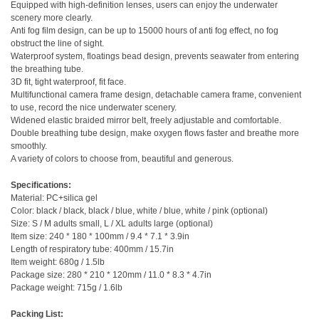
Equipped with high-definition lenses, users can enjoy the underwater
scenery more clearly.
Anti fog film design, can be up to 15000 hours of anti fog effect, no fog
obstruct the line of sight.
Waterproof system, floatings bead design, prevents seawater from entering
the breathing tube.
3D fit, tight waterproof, fit face.
Multifunctional camera frame design, detachable camera frame, convenient
to use, record the nice underwater scenery.
Widened elastic braided mirror belt, freely adjustable and comfortable.
Double breathing tube design, make oxygen flows faster and breathe more
smoothly.
A variety of colors to choose from, beautiful and generous.
Specifications:
Material: PC+silica gel
Color: black / black, black / blue, white / blue, white / pink (optional)
Size: S / M adults small, L / XL adults large (optional)
Item size: 240 * 180 * 100mm / 9.4 * 7.1 * 3.9in
Length of respiratory tube: 400mm / 15.7in
Item weight: 680g / 1.5lb
Package size: 280 * 210 * 120mm / 11.0 * 8.3 * 4.7in
Package weight: 715g / 1.6lb
Packing List: