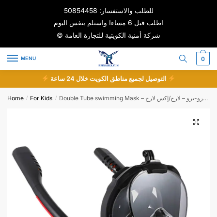
Skip
Skip
للطلب والاستفسار: 50854458
to
to
اطلب قبل 6 مساءا واستلم بنفس اليوم
navigation
content
© شركة أمنية الكويتية للتجارة العامة
MENU
0
التوصيل لجميع مناطق الكويت خلال 24 ساعة
Home
For Kids
Double Tube swimming Mask – قناع سباحة وأنبوب تنفس مزدوج هايدرو-برو – لارج/إكس لارج
/
/