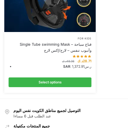
This
FOR KIDS
Single Tube swimming Mask – قناع سباحة
product
وأنبوب تنفس – لارج/إكس لارج
has
multiple
Original
Current
د.ك
28.71
د.ك
48.06
variants.
price
price
SAR
:
1,372.91ر.س
was:
is:
The
28.71د.ك.
48.06د.ك.
options
Select options
may
be
chosen
on
التوصيل لجميع مناطق الكويت نفس اليوم
the
عند الطلب قبل 6 مساءا
product
جميع المنتجات مكفولة