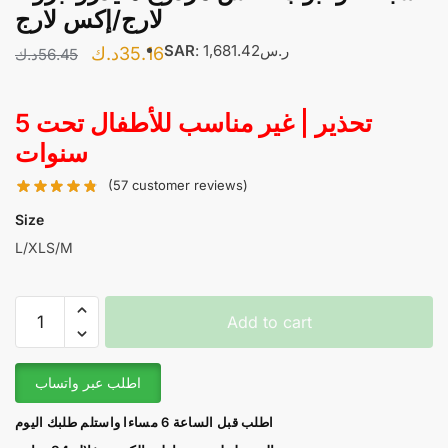
لارج/إكس لارج
SAR
:
1,681.42ر.س
Original
Current
د.ك
35.16
د.ك
56.45
price
price
was:
is:
تحذير | غير مناسب للأطفال تحت 5
35.16د.ك.
56.45د.ك.
سنوات
(
57
customer reviews)
Size
L/XL
S/M
Double
Add to cart
Tube
swimming
Mask
اطلب عبر واتساب
-
اطلب قبل الساعة 6 مساءا واستلم طلبك اليوم
قناع