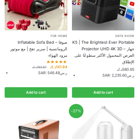
FOR HOME
DATA SHOW
Inflatable Sofa Bed – صوفا
K5 | The Brightest Ever Portable
Projector UHD 4K 3D – جهاز
الرومانسية | سرير تفخ | مع موتور
العرض المحمول الأكثر سطوعًا على
مزود الهواء
الإطلاق
Original
Current
د.ك
141.94
د.ك
183.87
د.ك
580.65
price
price
SAR
:
546.48ر.س
SAR
:
2,235.60ر.س
was:
is:
141.94د.ك.
183.87د.ك.
Add to cart
Add to cart
-27%