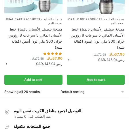
ORAL CARE PRODUCTS - منتجات العناية
ORAL CARE PRODUCTS - منتجات العناية
بصحة الفم
بصحة الفم
مضخة تنظيف الأسنان بالمياة خيط
مضخة تنظيف الأسنان بالمياة خيط
الأسنان المائي 5 سرعات 8 رؤوس
الأسنان المائي 5 سرعات 8 رؤوس
خزان 300 ملي لون اسود (كفالة
خزان 300 ملي لون أبيض (كفالة
سنة)
سنة)
Original
Cu
د.ك
37.90
د.ك
72.58
Original
Current
د.ك
37.90
د.ك
72.58
price
pr
SAR
:
145.94ر.س
price
price
SAR
:
145.94ر.س
was:
is:
was:
is:
72.58د.ك.
37.90د.ك.
72.58د.ك.
Add to cart
Add to cart
Showing all 26 results
التوصيل لجميع مناطق الكويت نفس اليوم
عند الطلب قبل 6 مساءا
جميع المنتجات مكفولة