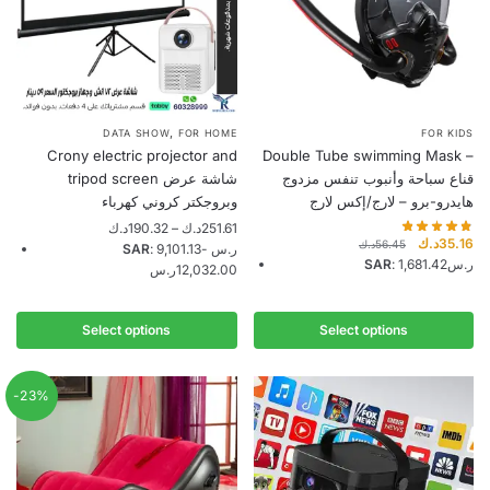
,
This
This
DATA SHOW
FOR HOME
FOR KIDS
Crony electric projector and
Double Tube swimming Mask –
product
product
قناع سباحة وأنبوب تنفس مزدوج
tripod screen شاشة عرض
has
has
هايدرو-برو – لارج/إكس لارج
وبروجكتر كروني كهرباء
multiple
multiple
Price
د.ك
190.32
–
د.ك
251.61
variants.
variants.
Original
Cu
د.ك
35.16
د.ك
56.45
range:
SAR
:
-
9,101.13ر.س
price
pr
SAR
:
1,681.42ر.س
The
The
190.32د.ك
12,032.00ر.س
was:
is:
through
options
options
56.45د.ك.
251.61د.ك
may
may
Select options
Select options
be
be
chosen
chosen
-23%
on
on
the
the
product
product
page
page