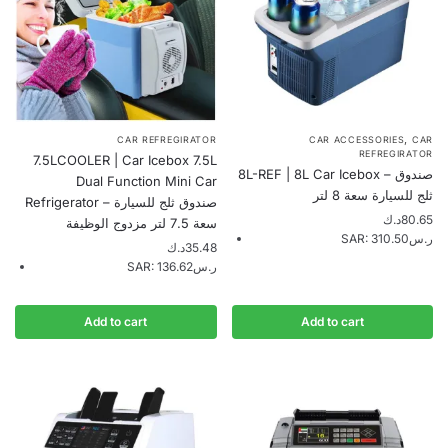
,
CAR REFREGIRATOR
CAR ACCESSORIES
CAR
REFREGIRATOR
7.5LCOOLER | Car Icebox 7.5L
8L-REF | 8L Car Icebox – صندوق
Dual Function Mini Car
ثلج للسيارة سعة 8 لتر
Refrigerator – صندوق ثلج للسيارة
د.ك
80.65
سعة 7.5 لتر مزدوج الوظيفة
SAR
:
310.50ر.س
د.ك
35.48
SAR
:
136.62ر.س
Add to cart
Add to cart