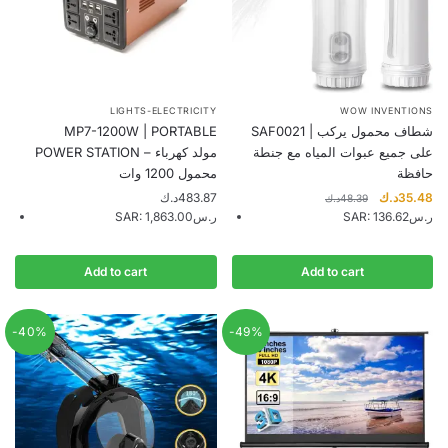
LIGHTS-ELECTRICITY
WOW INVENTIONS
MP7-1200W | PORTABLE
SAF0021 | شطاف محمول يركب
على جميع عبوات المياه مع جنطة
POWER STATION – مولد كهرباء
حافظة
محمول 1200 وات
Original
Cu
د.ك
483.87
د.ك
35.48
د.ك
48.39
price
pr
SAR
:
1,863.00ر.س
SAR
:
136.62ر.س
was:
is:
48.39د.ك.
Add to cart
Add to cart
-40%
-49%