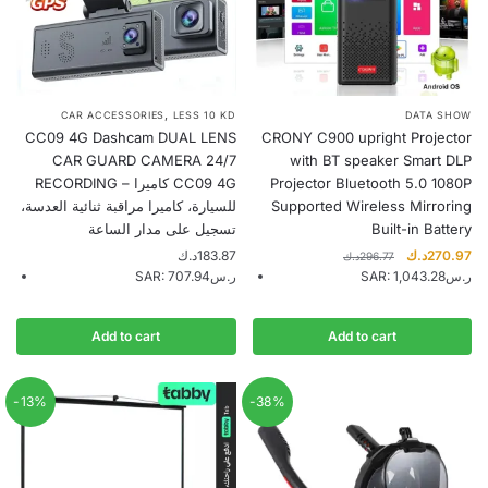
,
CAR ACCESSORIES
LESS 10 KD
DATA SHOW
CC09 4G Dashcam DUAL LENS
CRONY C900 upright Projector
CAR GUARD CAMERA 24/7
with BT speaker Smart DLP
RECORDING – كاميرا CC09 4G
Projector Bluetooth 5.0 1080P
للسيارة، كاميرا مراقبة ثنائية العدسة،
Supported Wireless Mirroring
تسجيل على مدار الساعة
Built-in Battery
Original
Cu
د.ك
183.87
د.ك
270.97
د.ك
296.77
price
pr
SAR
:
707.94ر.س
SAR
:
1,043.28ر.س
was:
is:
296.77د.ك.
Add to cart
Add to cart
-13%
-38%