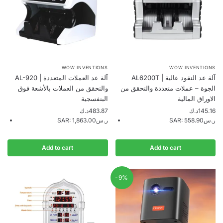
WOW INVENTIONS
WOW INVENTIONS
AL6200T | آلة عد النقود عالية
AL-920 | آلة عد العملات المتعددة
الجوة – عملات متعددة والتحقق من
والتحقق من العملات بالأشعة فوق
الاوراق المالية
البنفسجية
د.ك
483.87
د.ك
145.16
SAR
:
1,863.00ر.س
SAR
:
558.90ر.س
Add to cart
Add to cart
-9%