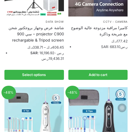
This
DATA SHOW
CCTV - CAMERA
كاميرا مراقبة مزدوجة عالية الوضوح
شاشة عرض وجهاز بروجكتور شحن
product
مع شريحة وذاكرة
سي 900 – projector C900
has
rechargable & Tripod screen
د.ك
177.42
multiple
SAR
:
683.10ر.س
Price
د.ك
338.71
–
د.ك
406.45
variants.
range:
SAR
:
-
16,196.92ر.س
The
338.71د.ك
19,436.31ر.س
through
options
406.45د.ك
may
Select options
Add to cart
be
chosen
-48%
-48%
on
the
product
page