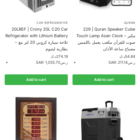
CAR REFREGIRATOR
QURAN
20LREF | Crony 20L C20 Car
229 | Quran Speaker Cube
Refrigerator with Lithium Battery
Touch Lamp Azan Clock – مكبر
صوت للقرآن مكعب يعمل باللمس
– ثلاجة سيارة كروني 20 لتر مع
مصباح ساعة الأذان
بطارية ليثيوم
د.ك
274.19
د.ك
54.84
SAR
:
1,055.70ر.س
SAR
:
211.14ر.س
Add to cart
Add to cart