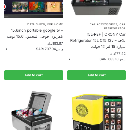
,
,
DATA SHOW
FOR HOME
CAR ACCESSORIES
CAR
REFREGIRATOR
15.6inch portable google tv –
15L-REF | CRONY Car
تلفزيون جوجل المحمول 15.6 بوصة
Refrigerator 15L C15 12v – ثلاجة
د.ك
183.87
سيارة 15 لتر 12 فولت
SAR
:
707.94ر.س
د.ك
177.42
SAR
:
683.10ر.س
Add to cart
Add to cart