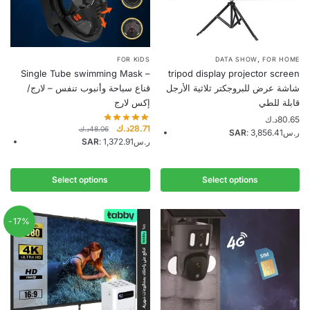
,
This
This
FOR KIDS
DATA SHOW
FOR HOME
Single Tube swimming Mask –
tripod display projector screen
product
product
شاشة عرض للبروجكتر ثلاثية الأرجل
قناع سباحة وأنبوب تنفس – لارج/
has
has
قابلة للطي
إكس لارج
multiple
multiple
د.ك
80.65
variants.
variants.
Original
Current
د.ك
28.71
د.ك
48.06
SAR
:
3,856.41ر.س
price
price
SAR
:
1,372.91ر.س
The
The
was:
is:
options
options
28.71د.ك.
48.06د.ك.
may
may
Select options
Select options
be
be
chosen
chosen
-17%
on
on
the
the
product
product
page
page