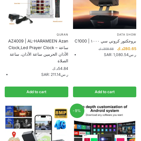
QURAN
DATA SHOW
AZ4009 | AL-HARAMEEN Azan
C1000 | بروجكتور كروني سي ١٠٠٠
Clock,Led Prayer Clock – ساعة
Original
Cu
د.ك
280.65
د.ك
309.68
الأذان الحرمين ساعة الأذان، ساعة
price
pr
SAR
:
1,080.54ر.س
was:
is:
الصلاة
309.68د.ك.
د.ك
54.84
SAR
:
211.14ر.س
Add to cart
Add to cart
-9%