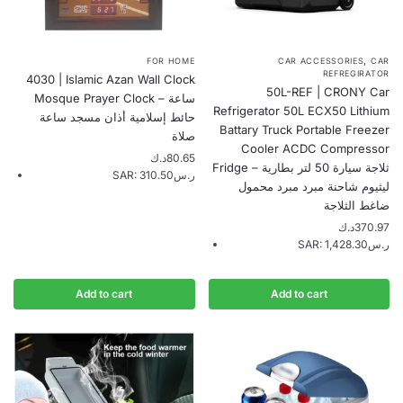
,
FOR HOME
CAR ACCESSORIES
CAR
REFREGIRATOR
4030 | Islamic Azan Wall Clock
50L-REF | CRONY Car
Mosque Prayer Clock – ساعة
Refrigerator 50L ECX50 Lithium
حائط إسلامية أذان مسجد ساعة
Battary Truck Portable Freezer
صلاة
Cooler ACDC Compressor
د.ك
80.65
Fridge – ثلاجة سيارة 50 لتر بطارية
SAR
:
310.50ر.س
ليثيوم شاحنة مبرد مبرد محمول
ضاغط الثلاجة
د.ك
370.97
SAR
:
1,428.30ر.س
Add to cart
Add to cart