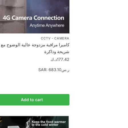
CCTV - CAMERA
كاميرا مراقبة مزدوجة عالية الوضوح مع
شريحة وذاكرة
د.ك
177.42
SAR
:
683.10ر.س
280.65د.ك.
Add to cart