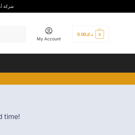
شركة أمني
0.00
د.ك
0
My Account
d time!