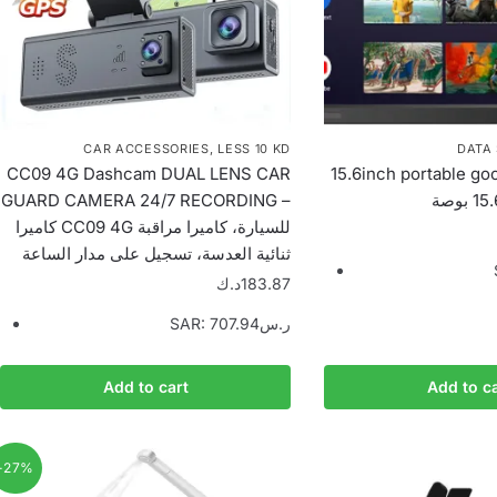
CAR ACCESSORIES
,
LESS 10 KD
DATA
CC09 4G Dashcam DUAL LENS CAR
15.6inch portable google t
GUARD CAMERA 24/7 RECORDING –
كاميرا CC09 4G للسيارة، كاميرا مراقبة
ثنائية العدسة، تسجيل على مدار الساعة
د.ك
183.87
SAR
:
707.94ر.س
Add to cart
Add to ca
-27%