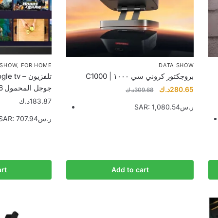
 SHOW
,
FOR HOME
DATA SHOW
C1000 | بروجكتور كروني سي ١٠٠٠
v – تلفزيون
جوجل المحمول 15.6 بوصة
Original
Current
د.ك
280.65
د.ك
309.68
price
price
د.ك
183.87
SAR
:
1,080.54ر.س
was:
is:
SAR
:
707.94ر.س
309.68د.ك.
rt
Add to cart