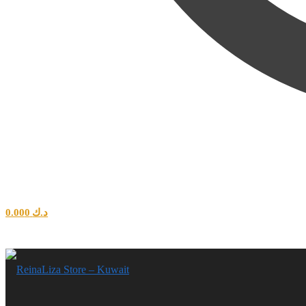
0.00
0
د.ك