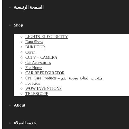
الصفحة الرئيسية
Shop
LIGHTS-ELECTRICITY
Data Show
BUKHOUR
Quran
CCTV – CAMERA
Car Accessories
For Home
CAR REFREGIRATOR
Oral Care Products – منتجات العناية بصحة الفم
For Kids
WOW INVENTIONS
TELESCOPE
About
خدمة العملاء