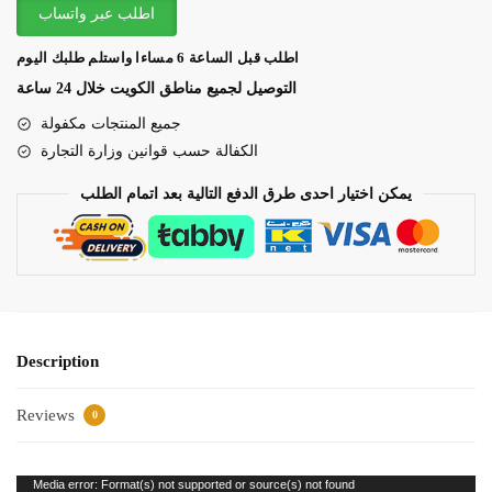
اطلب عبر واتساب
BT
speaker
اطلب قبل الساعة 6 مساءا واستلم طلبك اليوم
Smart
التوصيل لجميع مناطق الكويت خلال 24 ساعة
DLP
جميع المنتجات مكفولة
Projector
الكفالة حسب قوانين وزارة التجارة
Bluetooth
5.0
يمكن اختيار احدى طرق الدفع التالية بعد اتمام الطلب
1080P
Supported
Wireless
Mirroring
Built-
in
Description
Battery
quantity
Reviews
0
Video
Media error: Format(s) not supported or source(s) not found