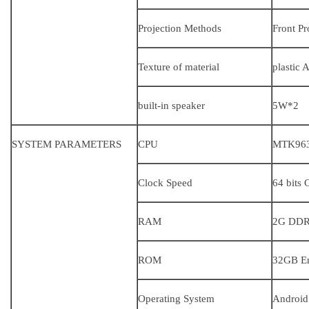
Projection Methods
Front P
Texture of material
plastic 
built-in speaker
5W*2
SYSTEM PARAMETERS
CPU
MTK963
Clock Speed
64 bits
RAM
2G DD
ROM
32GB 
Operating System
Android