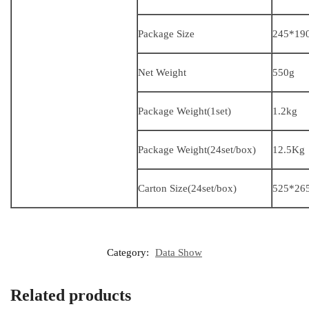
Package Size
245*19
Net Weight
550g
Package Weight(1set)
1.2kg
Package Weight(24set/box)
12.5Kg
Carton Size(24set/box)
525*26
Category:
Data Show
Related products