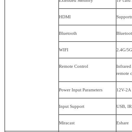
Extended Memory
TF card
HDMI
Support
Bluetooth
Bluetoot
WIFI
2.4G/5G
Remote Control
Infrared
remote 
Power Input Parameters
12V-2A
Input Support
USB, IR
Miracast
Eshare