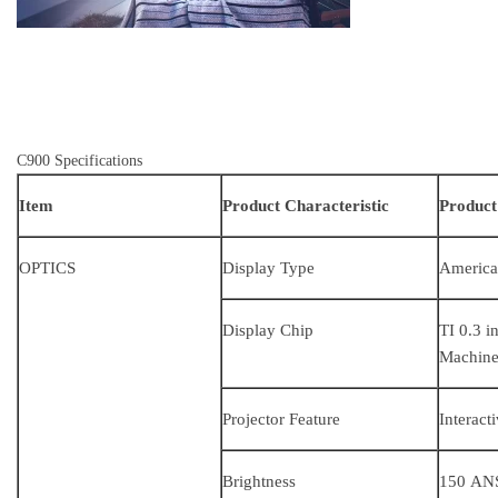
C900 Specifications
Item
Product Characteristic
Product
OPTICS
Display Type
America
Display Chip
TI 0.3
Machin
Projector Feature
Interact
Brightness
150 AN