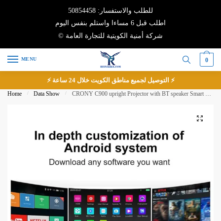
Skip
Skip
للطلب والاستفسار: 50854458
to
to
اطلب قبل 6 مساءا واستلم بنفس اليوم
navigation
content
© شركة أمنية الكويتية للتجارة العامة
MENU
0
⚡ التوصيل لجميع مناطق الكويت خلال 24 ساعة ⚡
Home
/
Data Show
/
CRONY C900 upright Projector with BT speaker Smart DLP Projector Bluetooth 5.0 1080P Supported Wireless Mirroring Built-in Battery
🔍