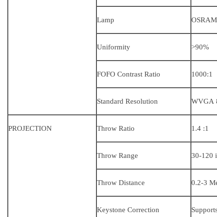
Lamp
OSRAM 
Uniformity
>90%
FOFO Contrast Ratio
1000:1
Standard Resolution
WVGA 
PROJECTION
Throw Ratio
1.4 :1
Throw Range
30-120 
Throw Distance
0.2-3 Me
Keystone Correction
Support