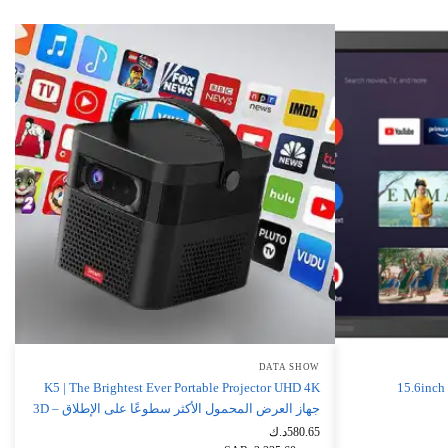
DATA SHOW
K5 | The Brightest Ever Portable Projector UHD 4K
15.6inch port
3D – جهاز العرض المحمول الأكثر سطوعًا على الإطلاق
د.ك
580.65