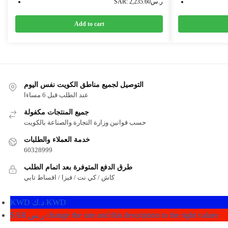
SAR
:
2,235.60ر.س
Add to cart
التوصيل لجميع مناطق الكويت نفس اليوم
عند الطلب قبل 6 مساءا
جميع المنتجات مكفولة
حسب قوانين وزارة التجارة والصناعة بالكويت
خدمة العملاء والطلبات
60328999
طرق الدفع المتوفرة بعد اتمام الطلب
كاش / كي نت / فيزا / اقساط تابي
KWD د.ك
KWD
SAR ر.س
change the rate and this description to the right values