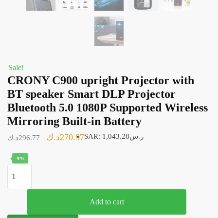
Sale!
CRONY C900 upright Projector with
BT speaker Smart DLP Projector
Bluetooth 5.0 1080P Supported Wireless
Mirroring Built-in Battery
Original
Current
د.ك
270.97
SAR
:
1,043.28ر.س
د.ك
296.77
price
price
-9%
was:
is:
CRONY
270.97د.ك.
296.77د.ك.
C900
upright
Add to cart
Projector
with