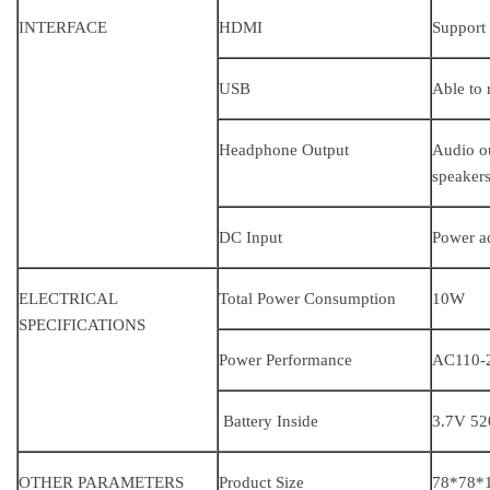
INTERFACE
HDMI
Support 
USB
Able to 
Headphone Output
Audio o
speakers
DC Input
Power a
ELECTRICAL
Total Power Consumption
10W
SPECIFICATIONS
Power Performance
AC110-2
Battery Inside
3.7V 5
OTHER PARAMETERS
Product Size
78*78*