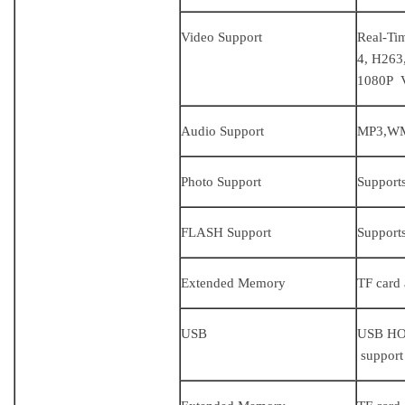
Video Support
Real-Ti
4, H26
1080P 
Audio Support
MP3,WM
Photo Support
Supports
FLASH Support
Supports
Extended Memory
TF card
USB
USB HOS
support