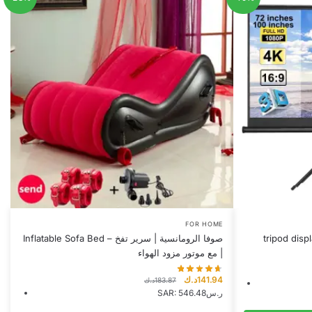
This
FOR HOME
tripod display
Inflatable Sofa Bed – صوفا الرومانسية | سرير تفخ
product
| مع موتور مزود الهواء
has
multiple
Original
Current
د.ك
141.94
د.ك
183.87
variants.
price
price
SAR
:
546.48ر.س
was:
is:
The