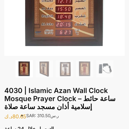
4030 | Islamic Azan Wall Clock
Mosque Prayer Clock – ساعة حائط
إسلامية أذان مسجد ساعة صلاة
SAR
:
310.50ر.س
د.ك
80.65
التوصيل خلال 24 ساعة